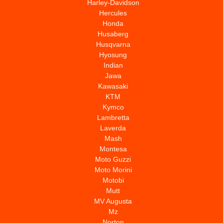
Harley-Davidson
Hercules
Honda
Husaberg
Husqvarna
Hyosung
Indian
Jawa
Kawasaki
KTM
Kymco
Lambretta
Laverda
Mash
Montesa
Moto Guzzi
Moto Morini
Motobi
Mutt
MV Augusta
Mz
Norton