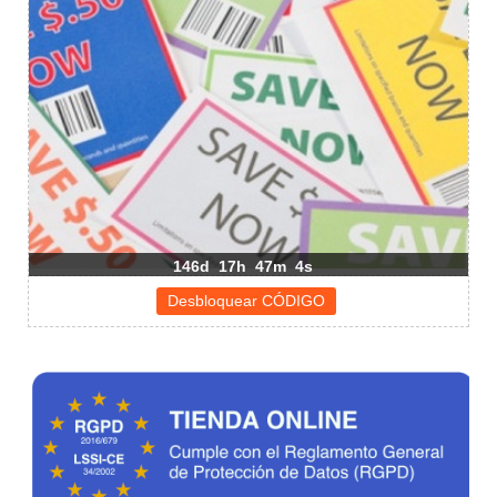
146d
17h
47m
4s