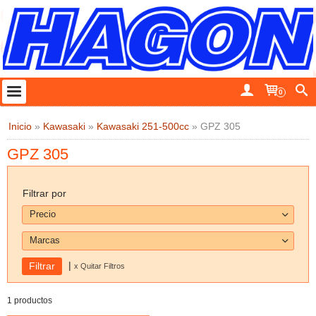
0
Inicio
»
Kawasaki
»
Kawasaki 251-500cc
»
GPZ 305
GPZ 305
Filtrar por
Precio
Marcas
|
x Quitar Filtros
1 productos