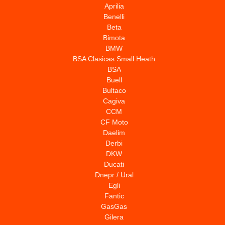
Aprilia
Benelli
Beta
Bimota
BMW
BSA Clasicas Small Heath
BSA
Buell
Bultaco
Cagiva
CCM
CF Moto
Daelim
Derbi
DKW
Ducati
Dnepr / Ural
Egli
Fantic
GasGas
Gilera