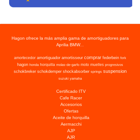
Hagon ofrece la más amplia gama de amortiguadores para
Aprilia BMW...
comprar
amortiguador
amortisseur
federbein
amortecedor
fork
hagon
horquilla
moto
muelles
honda
molas-de-garfo
progresivos
suspension
schokbreker
schokdemper
shockabsorber
springs
suzuki
yamaha
Certificado ITV
Cafe Racer
Accesorios
Ofertas
Aceite de horquilla
Aermacchi
AJP
AJR